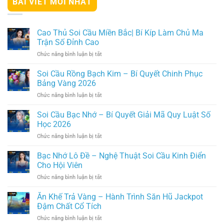
BÀI VIẾT MỚI NHẤT
Cao Thủ Soi Cầu Miền Bắc| Bí Kíp Làm Chủ Ma
Trận Số Đỉnh Cao
Chức năng bình luận bị tắt
ở
Cao
Thủ
Soi Cầu Rồng Bạch Kim – Bí Quyết Chinh Phục
Soi
Bảng Vàng 2026
Cầu
Chức năng bình luận bị tắt
ở
Miền
Soi
Bắc|
Cầu
Soi Cầu Bạc Nhớ – Bí Quyết Giải Mã Quy Luật Số
Bí
Rồng
Kíp
Học 2026
Bạch
Làm
Chức năng bình luận bị tắt
ở
Kim
Chủ
Soi
–
Ma
Cầu
Bạc Nhớ Lô Đề – Nghệ Thuật Soi Cầu Kinh Điển
Bí
Trận
Bạc
Quyết
Cho Hội Viên
Số
Nhớ
Chinh
Đỉnh
Chức năng bình luận bị tắt
ở
–
Phục
Cao
Bạc
Bí
Bảng
Nhớ
Ăn Khế Trả Vàng – Hành Trình Săn Hũ Jackpot
Quyết
Vàng
Lô
Giải
Đậm Chất Cổ Tích
2026
Đề
Mã
Chức năng bình luận bị tắt
ở
–
Quy