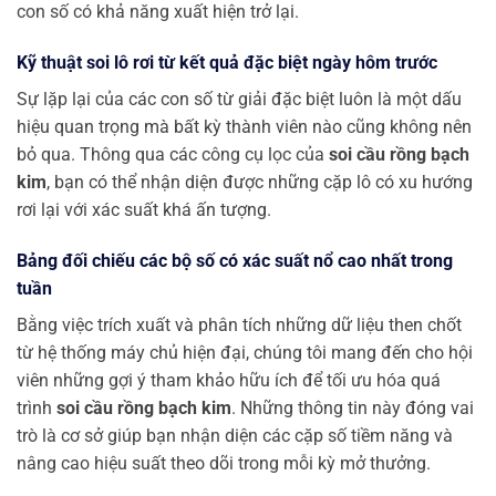
con số có khả năng xuất hiện trở lại.
Kỹ thuật soi lô rơi từ kết quả đặc biệt ngày hôm trước
Sự lặp lại của các con số từ giải đặc biệt luôn là một dấu
hiệu quan trọng mà bất kỳ thành viên nào cũng không nên
bỏ qua. Thông qua các công cụ lọc của
soi cầu rồng bạch
kim
, bạn có thể nhận diện được những cặp lô có xu hướng
rơi lại với xác suất khá ấn tượng.
Bảng đối chiếu các bộ số có xác suất nổ cao nhất trong
tuần
Bằng việc trích xuất và phân tích những dữ liệu then chốt
từ hệ thống máy chủ hiện đại, chúng tôi mang đến cho hội
viên những gợi ý tham khảo hữu ích để tối ưu hóa quá
trình
soi cầu rồng bạch kim
. Những thông tin này đóng vai
trò là cơ sở giúp bạn nhận diện các cặp số tiềm năng và
nâng cao hiệu suất theo dõi trong mỗi kỳ mở thưởng.