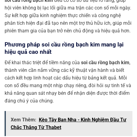
soi cầu rồng bạch kim
đều có cơ sở dữ liệu rõ ràng, giúp
hội viên không bị lạc lối giữa ma trận các con số mỗi ngày.
Sự kết hợp giữa kinh nghiệm thực chiến và công nghệ
phân tích hiện đại đã tạo nên một trợ thủ hữu ích, giúp mỗi
phiên tham gia của bạn trở nên chủ động và hiệu quả hơn.
Phương pháp soi cầu rồng bạch kim mang lại
hiệu quả cao nhất
Để khai thác triệt để tiềm năng của
soi cầu rồng bạch kim
,
thành viên cần nắm vững các kỹ thuật vận hành và biết
cách kết hợp linh hoạt các dấu hiệu từ bảng kết quả. Mỗi
con số đều mang một nhịp chạy riêng, đòi hỏi sự tinh tế và
khả năng quan sát nhạy bén để nhận diện được thời điểm
đáng chú ý của chúng.
Xem Thêm:
Kèo Tây Ban Nha - Kinh Nghiệm Đầu Tư
Chắc Thắng Từ Thabet