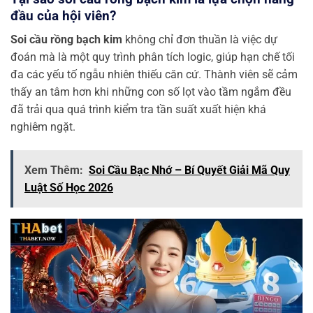
đầu của hội viên?
Soi cầu rồng bạch kim
không chỉ đơn thuần là việc dự
đoán mà là một quy trình phân tích logic, giúp hạn chế tối
đa các yếu tố ngẫu nhiên thiếu căn cứ. Thành viên sẽ cảm
thấy an tâm hơn khi những con số lọt vào tầm ngắm đều
đã trải qua quá trình kiểm tra tần suất xuất hiện khá
nghiêm ngặt.
Xem Thêm:
Soi Cầu Bạc Nhớ – Bí Quyết Giải Mã Quy
Luật Số Học 2026