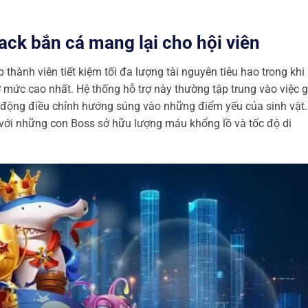
ack bắn cá mang lại cho hội viên
hành viên tiết kiệm tối đa lượng tài nguyên tiêu hao trong khi
 mức cao nhất. Hệ thống hỗ trợ này thường tập trung vào việc g
 động điều chỉnh hướng súng vào những điểm yếu của sinh vật.
 với những con Boss sở hữu lượng máu khổng lồ và tốc độ di