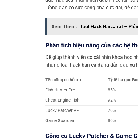
luồng đạn có sức công phá cực đại, dễ d
Xem Thêm:
Tool Hack Baccarat – Ph
Phân tích hiệu năng của các hệ th
Để giúp thành viên có cái nhìn khoa học nh
những loại hack bắn cá đang dẫn đầu xu 
Tên công cụ hỗ trợ
Tỷ lệ hạ gục Bo
Fish Hunter Pro
85%
Cheat Engine Fish
92%
Lucky Patcher AF
70%
Game Guardian
80%
Công cụ Lucky Patcher & Game Gu