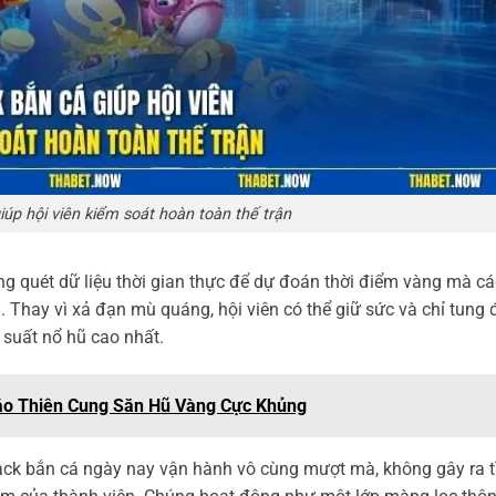
úp hội viên kiểm soát hoàn toàn thế trận
ăng quét dữ liệu thời gian thực để dự đoán thời điểm vàng mà cá
 Thay vì xả đạn mù quáng, hội viên có thể giữ sức và chỉ tung
suất nổ hũ cao nhất.
Náo Thiên Cung Săn Hũ Vàng Cực Khủng
ack bắn cá ngày nay vận hành vô cùng mượt mà, không gây ra t