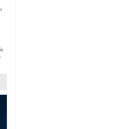
u
ếu
i