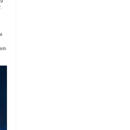
ng
.
ựa
inh