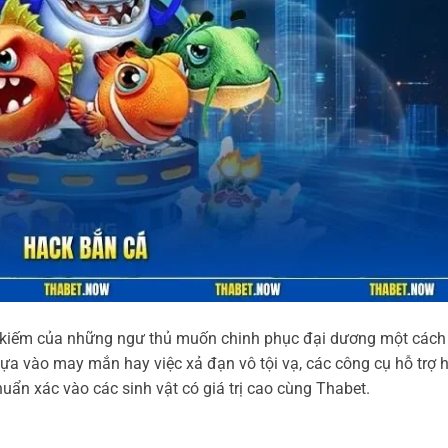
 kiếm của những ngư thủ muốn chinh phục đại dương một cách
dựa vào may mắn hay việc xả đạn vô tội vạ, các công cụ hỗ trợ 
uẩn xác vào các sinh vật có giá trị cao cùng Thabet.