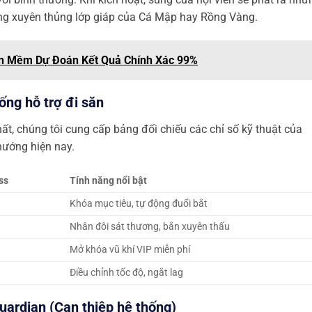
àng xuyên thủng lớp giáp của Cá Mập hay Rồng Vàng.
ần Mềm Dự Đoán Kết Quả Chính Xác 99%
ống hỗ trợ đi săn
ất, chúng tôi cung cấp bảng đối chiếu các chỉ số kỹ thuật của
hướng hiện nay.
ss
Tính năng nổi bật
Khóa mục tiêu, tự động đuổi bắt
Nhân đôi sát thương, bắn xuyên thấu
Mở khóa vũ khí VIP miễn phí
Điều chỉnh tốc độ, ngắt lag
ardian (Can thiệp hệ thống)