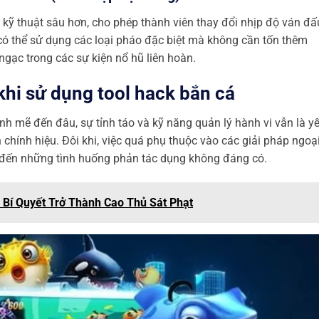
 kỹ thuật sâu hơn, cho phép thành viên thay đổi nhịp độ ván đấ
 có thể sử dụng các loại pháo đặc biệt mà không cần tốn thêm
ngạc trong các sự kiện nổ hũ liên hoàn.
khi sử dụng tool hack bắn cá
 mẽ đến đâu, sự tỉnh táo và kỹ năng quản lý hành vi vẫn là y
chính hiệu. Đôi khi, việc quá phụ thuộc vào các giải pháp ngoạ
 đến những tình huống phản tác dụng không đáng có.
 Bí Quyết Trở Thành Cao Thủ Sát Phạt