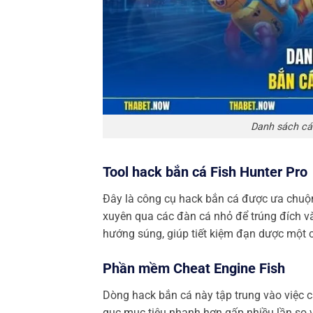
Danh sách các
Tool hack bắn cá Fish Hunter Pro
Đây là công cụ hack bắn cá được ưa chuộn
xuyên qua các đàn cá nhỏ để trúng đích và
hướng súng, giúp tiết kiệm đạn dược một 
Phần mềm Cheat Engine Fish
Dòng hack bắn cá này tập trung vào việc 
gục mục tiêu nhanh hơn gấp nhiều lần so v