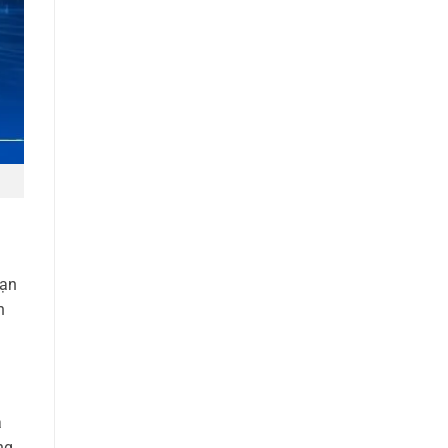
đạn
h
ạ
ng