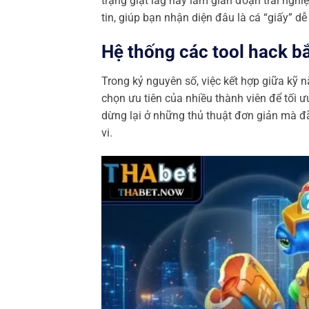
trạng giật lag hay làm gián đoạn trải ng
tin, giúp bạn nhận diện đâu là cá “giấy” 
Hệ thống các tool hack b
Trong kỷ nguyên số, việc kết hợp giữa kỹ 
chọn ưu tiên của nhiều thành viên để tối ư
dừng lại ở những thủ thuật đơn giản mà đã
vi.