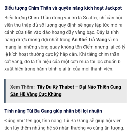
Biểu tượng Chim Thần và quyền năng kích hoạt Jackpot
Biểu tượng Chim Thần đóng vai trò là Scatter, chỉ cần hội
viên thu thập đủ số lượng quy định sẽ ngay lập tức mở ra
cánh cửa tiến vào đảo hoang đầy vàng bạc. Đây là tính
năng được mong đợi nhất trong
Ăn Khế Trả Vàng
vì nó
mang lại những vòng quay không tốn điểm nhưng lại có tỷ
lệ kích hoạt thưởng cực kỳ hấp dẫn. Khi tiếng chim thần
cất vang, đó là tín hiệu của một cơn mưa tài lộc chuẩn bị
xuất hiện trong hành trình giải trí của mọi thành viên.
Xem Thêm:
Tây Du Ký Thabet – Đại Náo Thiên Cung
Săn Hũ Vàng Cực Khủng
Tính năng Túi Ba Gang giúp nhân bội lợi nhuận
Đúng như tên gọi, tính năng Túi Ba Gang sẽ giúp hội viên
tích lũy thêm những hệ số nhân thưởng vô cùng ấn tượng.