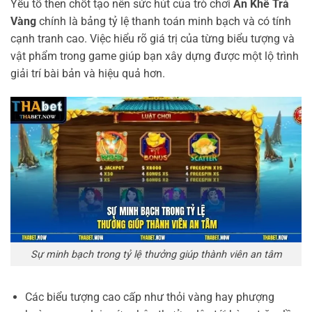
Yếu tố then chốt tạo nên sức hút của trò chơi
Ăn Khế Trả
Vàng
chính là bảng tỷ lệ thanh toán minh bạch và có tính
cạnh tranh cao. Việc hiểu rõ giá trị của từng biểu tượng và
vật phẩm trong game giúp bạn xây dựng được một lộ trình
giải trí bài bản và hiệu quả hơn.
Sự minh bạch trong tỷ lệ thưởng giúp thành viên an tâm
Các biểu tượng cao cấp như thỏi vàng hay phượng