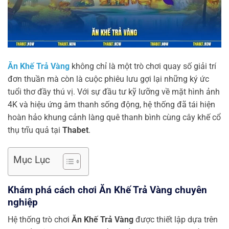
Ăn Khế Trả Vàng
không chỉ là một trò chơi quay số giải trí
đơn thuần mà còn là cuộc phiêu lưu gợi lại những ký ức
tuổi thơ đầy thú vị. Với sự đầu tư kỹ lưỡng về mặt hình ảnh
4K và hiệu ứng âm thanh sống động, hệ thống đã tái hiện
hoàn hảo khung cảnh làng quê thanh bình cùng cây khế cổ
thụ trĩu quả tại
Thabet
.
Mục Lục
Khám phá cách chơi Ăn Khế Trả Vàng chuyên
nghiệp
Hệ thống trò chơi
Ăn Khế Trả Vàng
được thiết lập dựa trên