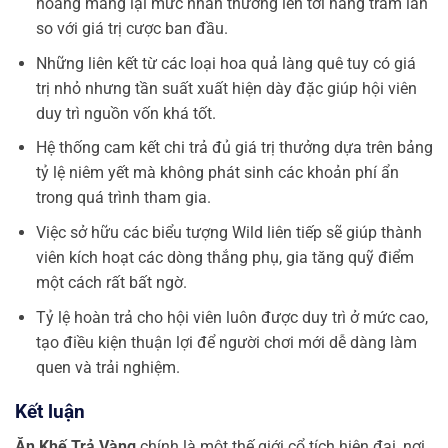
hoàng mang lại mức nhân thưởng lên tới hàng trăm lần
so với giá trị cược ban đầu.
Những liên kết từ các loại hoa quả làng quê tuy có giá
trị nhỏ nhưng tần suất xuất hiện dày đặc giúp hội viên
duy trì nguồn vốn khá tốt.
Hệ thống cam kết chi trả đủ giá trị thưởng dựa trên bảng
tỷ lệ niêm yết mà không phát sinh các khoản phí ẩn
trong quá trình tham gia.
Việc sở hữu các biểu tượng Wild liên tiếp sẽ giúp thành
viên kích hoạt các dòng thắng phụ, gia tăng quỹ điểm
một cách rất bất ngờ.
Tỷ lệ hoàn trả cho hội viên luôn được duy trì ở mức cao,
tạo điều kiện thuận lợi để người chơi mới dễ dàng làm
quen và trải nghiệm.
Kết luận
Ăn Khế Trả Vàng
chính là một thế giới cổ tích hiện đại, nơi