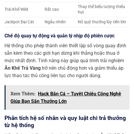
Thay thế biểu tượng thiếu
Trái Khế Wild
Rất cao
hụt
Jackpot Đại Cát
Ngẫu nhiên
Nổ quỹ thưởng lũy tiến lớn
Chế độ quay tự động và quản lý nhịp độ phiên cược
Hệ thống cho phép thành viên thiết lập số vòng quay định
sẵn kèm theo các giới hạn dừng khi thắng hoặc thua ở
mức nhất định. Tính năng này giúp quá trình trải nghiệm
Ăn Khế Trả Vàng
trở nên chủ động hơn và giảm thiểu áp
lực thao tác thủ công liên tục cho người dùng.
Xem Thêm:
Hack Bắn Cá – Tuyệt Chiêu Công Nghệ
Giúp Bạn Săn Thưởng Lớn
Phân tích hệ số nhân và quy luật chi trả thưởng
từ hệ thống